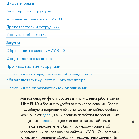
Цифры и факты
Ли
Руководство и структура
Дов
Устойчивое развитие в НИУ ВШЭ
Ол
Преподаватели и сотрудники
При
Корпуса и общежития
Вы
Закупки
При
Обращения граждан в НИУ ВШЭ
Ас
Фонд целевого капитала
До
Противодействие коррупции
Цен
Сведения о доходах, расходах, об имуществе и
Би
обязательствах имущественного характера
Об
Сведения об образовательной организации
Обр
Людям с ограниченными возможностями здоровья
Мы используем файлы cookies для улучшения работы сайта
Единая платежная страница
НИУ ВШЭ и большего удобства его использования. Более
подробную информацию об использовании файлов cookies
Работа в Вышке
можно найти
здесь
, наши правила обработки персональных
данных –
здесь
. Продолжая пользоваться сайтом, вы
✖
Редактору
подтверждаете, что были проинформированы об
© НИУ ВШЭ 1993–2026
Адреса и контакты
Условия использования
использовании файлов cookies сайтом НИУ ВШЭ и согласны
с нашими правилами обработки персональных данных. Вы
материалов
Политика конфиденциальности
Карта сайта