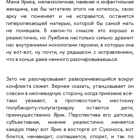
Мама Ярика, меланхоличная, наивная и инфантильная 
женщина, как бы читателю этого не хотелось, свою 
арку не поменяет и не исправится, останется 
гиперопекающей матерью, которой бы самой мать 
не помешала. В каком-то смысле это хорошо и 
реалистично, но Лужбина настолько сильно дразнит 
нас внутренними монологами героини, в которых она 
ну вот-вот, ну почти, ну рядышком с исправлением, 
что в конце даже немного разочаровываешься. 
Зато не разочаровывает разворачивающийся вокруг 
конфликта сюжет. Вернее сказать, утанцовывает он 
совсем в неочевидную сторону, когда приезжие всё-
таки уезжают, а противостоять местному 
полубандиту-полупатриарху остаются дети, 
преимущественно Ярик. Перспектива его детская, 
субъективная, мнение реалистично меняется 
каждую главу: вот Ярик в восторге от Сухоноса, вот 
боится, ненавидит, соглашается, спорит, и так по 