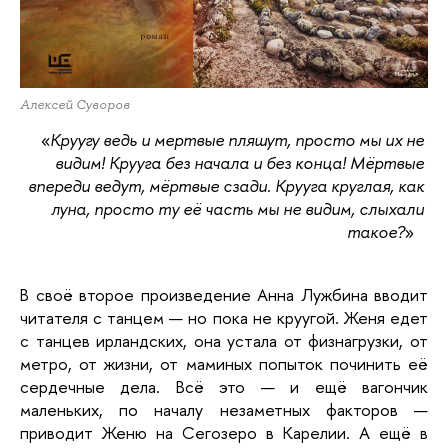
Алексей Суворов
«
Круугу ведь и мертвые пляшут, просто мы их не 
видим! Крууга без начала и без конца! Мёртвые 
впереди ведут, мёртвые сзади. Крууга круглая, как 
луна, просто ту её часть мы не видим, слыхали 
такое?
»
В своё второе произведение Анна Лужбина вводит 
читателя с танцем — но пока не круугой. Женя едет 
с танцев ирландских, она устала от физнагрузки, от 
метро, от жизни, от маминых попыток починить её 
сердечные дела. Всё это — и ещё вагончик 
маленьких, по началу незаметных факторов — 
приводит Женю на Сегозеро в Карелии. А ещё в 