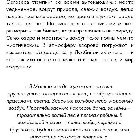
Сегозера глэмпинг со всеми вытекающими: место 
уединенное, вокруг природа, свежий воздух, легко 
надышаться кислородом, которого в шумном городе 
так не хватает. Но кислород с непривычки может 
разморить: так бывает, когда приезжаешь на природу. 
Само озеро и местность вокруг тоже полны чем-то 
мистическим. В атмосферу здорово погружают и 
выразительные средства, у Лужбиной их много — и 
все так или иначе отражают и взгляд героев, и мир 
вокруг них.
«
В Москве, когда я уезжала, стояла 
круглосуточная сероватая ночь, не обременённая 
правилами света. Здесь же голубое небо, морозный 
воздух. Проглядываемые насквозь дома, за ними – 
трогательно голый лес в пятнах рябины. В 
замёрзшей траве – тоже ягоды, черника с 
брусникой, будто земля сберегла их для тех, кто 
никогда не приходит вовремя.
»