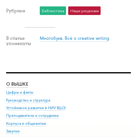
Рубрики
Библиотека
Наши рецензии
Многобукв. Всё о creative writing
В статье
упомянуты
О ВЫШКЕ
ОБ
Цифры и факты
Ли
Руководство и структура
Дов
Устойчивое развитие в НИУ ВШЭ
Ол
Преподаватели и сотрудники
При
Корпуса и общежития
Вы
Закупки
При