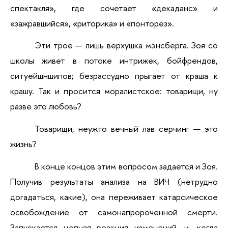
спектакля», где сочетает «декаданс» и 
«зажравшийся», «риторика» и «понторез». 
Эти трое — лишь верхушка мэнсберга. Зоя со 
школы живет в потоке интрижек, бойфрендов, 
ситуейшншипов; безрассудно прыгает от краша к 
крашу. Так и просится моралистское: товарищи, ну 
разве это любовь?
Товарищи, неужто вечный лав серчинг — это 
жизнь?
В конце концов этим вопросом задается и Зоя. 
Получив результаты анализа на ВИЧ (нетрудно 
догадаться, какие), она переживает катарсическое 
освобождение от самонапророченной смерти. 
Запускается цепная реакция изменений, и, когда 