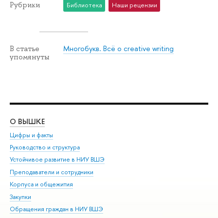
Рубрики
Библиотека
Наши рецензии
Многобукв. Всё о creative writing
В статье
упомянуты
О ВЫШКЕ
ОБ
Цифры и факты
Ли
Руководство и структура
Дов
Устойчивое развитие в НИУ ВШЭ
Ол
Преподаватели и сотрудники
При
Корпуса и общежития
Вы
Закупки
При
Обращения граждан в НИУ ВШЭ
Ас