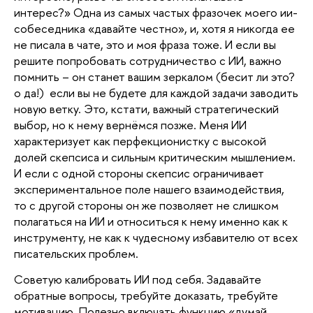
интерес?» Одна из самых частых фразочек моего ии-
собеседника «давайте честно», и, хотя я никогда ее 
не писала в чате, это и моя фраза тоже. И если вы 
решите попробовать сотрудничество с ИИ, важно 
помнить – он станет вашим зеркалом (бесит ли это? 
о да!)  если вы не будете для каждой задачи заводить 
новую ветку. Это, кстати, важный стратегический 
выбор, но к нему вернёмся позже. Меня ИИ 
характеризует как перфекционистку с высокой 
долей скепсиса и сильным критическим мышлением. 
И если с одной стороны скепсис ограничивает 
экспериментальное поле нашего взаимодействия, 
то с другой стороны он же позволяет не слишком 
полагаться на ИИ и относиться к нему именно как к 
инструменту, не как к чудесному избавителю от всех 
писательских проблем.  
Советую калибровать ИИ под себя. Задавайте 
обратные вопросы, требуйте доказать, требуйте 
мотивацию. Полезно включать функцию «думай, 