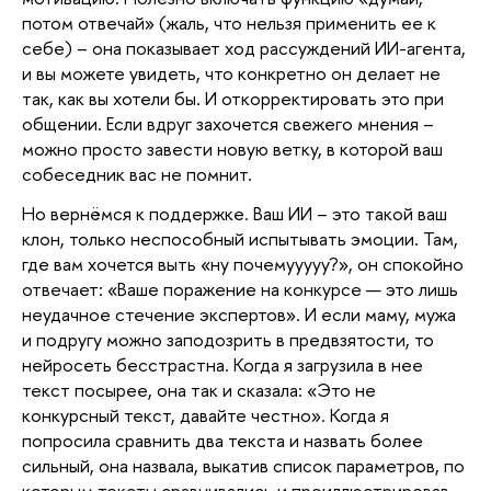
потом отвечай» (жаль, что нельзя применить ее к 
себе) – она показывает ход рассуждений ИИ-агента, 
и вы можете увидеть, что конкретно он делает не 
так, как вы хотели бы. И откорректировать это при 
общении. Если вдруг захочется свежего мнения – 
можно просто завести новую ветку, в которой ваш 
собеседник вас не помнит.
Но вернёмся к поддержке. Ваш ИИ – это такой ваш 
клон, только неспособный испытывать эмоции. Там, 
где вам хочется выть «ну почемууууу?», он спокойно 
отвечает: «Ваше поражение на конкурсе — это лишь 
неудачное стечение экспертов». И если маму, мужа 
и подругу можно заподозрить в предвзятости, то 
нейросеть бесстрастна. Когда я загрузила в нее 
текст посырее, она так и сказала: «Это не 
конкурсный текст, давайте честно». Когда я 
попросила сравнить два текста и назвать более 
сильный, она назвала, выкатив список параметров, по 
которым тексты сравнивались и проиллюстрировав 