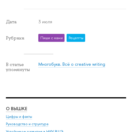
3 июля
Дата
Рубрики
Пиши с нами
Рецепты
Многобукв. Всё о creative writing
В статье
упомянуты
О ВЫШКЕ
ОБ
Цифры и факты
Ли
Руководство и структура
Дов
Устойчивое развитие в НИУ ВШЭ
Ол