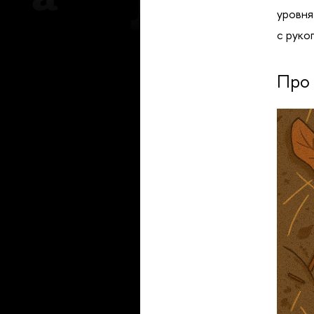
уровня
с руко
Про