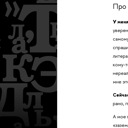
Про 
У меня
уверен
самому
спраши
литера
кому-т
нереал
мне эт
Сейчас
рано, 
А мое 
«зазем