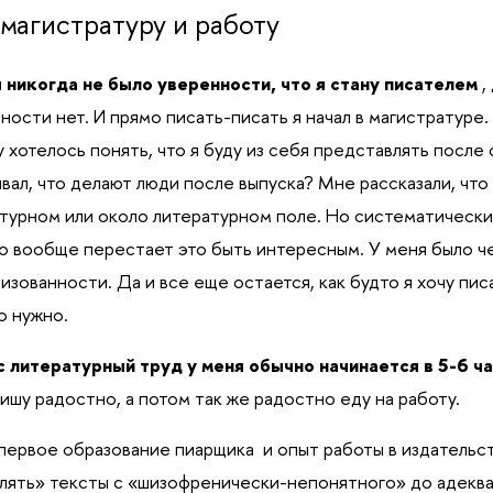
магистратуру и работу
 никогда не было уверенности, что я стану писателем
,
ности нет. И прямо писать-писать я начал в магистратуре.
 хотелось понять, что я буду из себя представлять после о
вал, что делают люди после выпуска? Мне рассказали, что
турном или около литературном поле. Но систематическ
о вообще перестает это быть интересным. У меня было 
изованности. Да и все еще остается, как будто я хочу писа
о нужно.
 литературный труд у меня обычно начинается в 5-6 ч
пишу радостно, а потом так же радостно еду на работу.
первое образование пиарщика и опыт работы в издательс
лять» тексты с «шизофренически-непонятного» до адеква