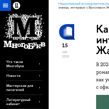
Национальный исследовательски
знаешь: интервью с Ярославом 
Ка
ин
15
Жа
мая
2025
Что такое
В 20
Многобукв
рома
Новости
как у
Мастерская для
с офи
писателей
Литературный
кабинет