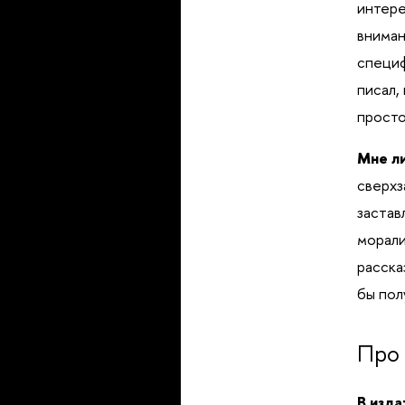
интере
вниман
специф
писал,
просто
Мне л
сверхз
застав
морали
расска
бы пол
Про 
В изда