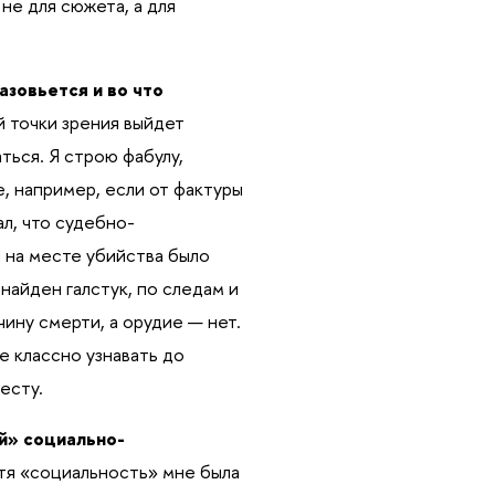
не для сюжета, а для
азовьется и во что
ой точки зрения выйдет
ться. Я строю фабулу,
, например, если от фактуры
ал, что судебно-
 на месте убийства было
найден галстук, по следам и
ину смерти, а орудие — нет.
е классно узнавать до
есту.
й» социально-
отя «социальность» мне была