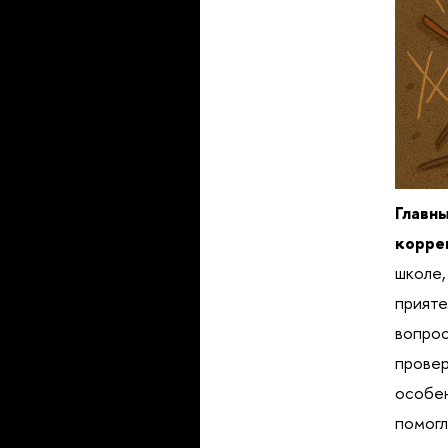
Главн
корре
школе,
прияте
вопрос
провер
особен
помогл