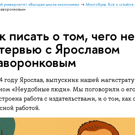
й университет «Высшая школа экономики»
Многобукв. Всё о creative 
Жаворонковым
к писать о том, чего не
тервью с Ярославом
воронковым
24 году Ярослав, выпускник нашей магистрату
ном «Неудобные люди». Мы поговорили о его 
строена работа с издательствами, и о том, ка
сной работой.