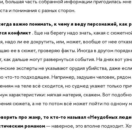
и, большая часть собранной информации пригодилась мне 
ста и понимания с разных сторон.
егда важно понимать, к чему я веду персонажей, как р
тся конфликт
. Еще на берегу надо знать, какая с сюжетн
я, надо ли ее докрутить, или, может, вообще от нее отказа
щаю ее в сюжет, проверяю факты. Иногда в другом порядке
т, как дальше могут развернуться события. На днях вот узн
нские эксперты не указывают орудия убийства, даже если
о что-то подходящее. Например, задушен человек, рядом 
ениям на теле всё сходится, но судмед укажет только прич
ум характеристики: мягкая материя, скажем. Вот подобно
ения сюжета, а не то потом всё может пойти по одному м
оворить про жанр, то кто-то называл «Неудобных люде
стическим романом
— наверное, это вполне подходит. Х