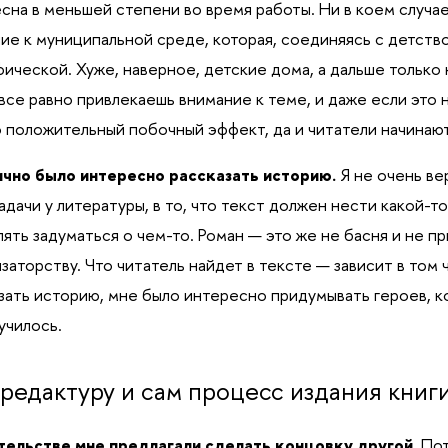
сна в меньшей степени во время работы. Ни в коем случае
ие к муниципальной среде, которая, соединяясь с детств
ической. Хуже, наверное, детские дома, а дальше только 
 все равно привлекаешь внимание к теме, и даже если это н
 положительный побочный эффект, да и читатели начинают
ично было интересно рассказать историю.
Я не очень ве
адачи у литературы, в то, что текст должен нести какой-т
лять задуматься о чем-то. Роман — это же не басня и не пр
заторству. Что читатель найдет в тексте — зависит в том ч
зать историю, мне было интересно придумывать героев, 
училось.
редактуру и сам процесс издания книг
тельстве мне предлагали сделать концовку другой.
Пот