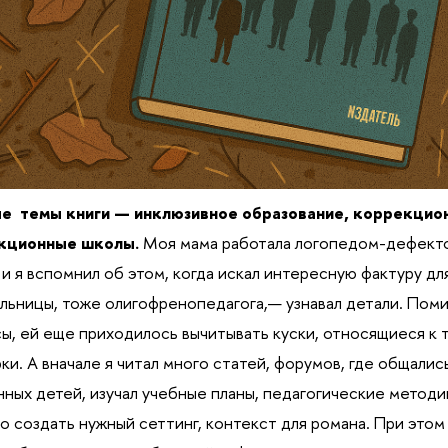
ые темы книги — инклюзивное образование, коррекцион
кционные школы.
Моя мама работала логопедом-дефект
 и я вспомнил об этом, когда искал интересную фактуру дл
льницы, тоже олигофренопедагога,— узнавал детали. Помим
ы, ей еще приходилось вычитывать куски, относящиеся к т
ки. А вначале я читал много статей, форумов, где общалис
ных детей, изучал учебные планы, педагогические методи
о создать нужный сеттинг, контекст для романа. При этом