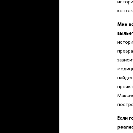
истори
контек
Мне вс
вылье
истори
превра
зависи
медици
найден
проявл
Максим
постро
Если г
реали