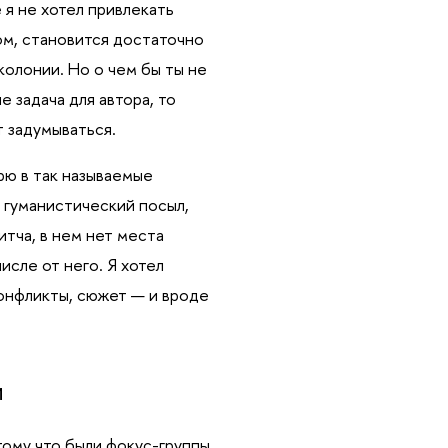
 я не хотел привлекать
ом, становится достаточно
колонии. Но о чем бы ты не
е задача для автора, то
 задумываться.
рю в так называемые
о гуманистический посыл,
итча, в нем нет места
исле от него. Я хотел
конфликты, сюжет — и вроде
и
ому что были фокус-группы,