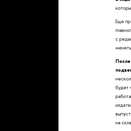
которы
Еще пр
главно
с реда
менять
После
подве
нескол
будет 
работа
издате
выпуст
на скл