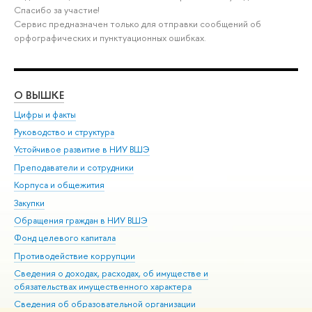
Спасибо за участие!
Сервис предназначен только для отправки сообщений об
орфографических и пунктуационных ошибках.
О ВЫШКЕ
ОБ
Цифры и факты
Ли
Руководство и структура
Дов
Устойчивое развитие в НИУ ВШЭ
Ол
Преподаватели и сотрудники
При
Корпуса и общежития
Вы
Закупки
При
Обращения граждан в НИУ ВШЭ
Ас
Фонд целевого капитала
До
Противодействие коррупции
Цен
Сведения о доходах, расходах, об имуществе и
Би
обязательствах имущественного характера
Об
Сведения об образовательной организации
Обр