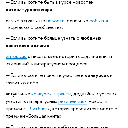
Если вы хотите быть в курсе новостей
литературного мира
:
самые актуальные
новости
, основные
события
творческого сообщества.
Если вы хотите больше узнать о
любимых
писателях и книгах
:
интервью
с писателями,
история создания книг и
изменений в литературном процессе.
Если вы хотите принять участие в
конкурсах
и
заявить о себе:
актуальные
конкурсы и гранты
, дедлайны и условия
участия в литературных
резиденци
ях
, новости
премии «
_Литблог
», которая проводится вместе с
премией «Большая книга».
Если вы хотите найти
работу
в писательской