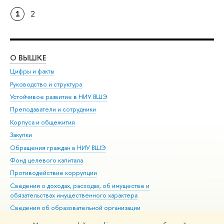
1
2
О ВЫШКЕ
ОБ
Цифры и факты
Ли
Руководство и структура
Дов
Устойчивое развитие в НИУ ВШЭ
Ол
Преподаватели и сотрудники
При
Корпуса и общежития
Вы
Закупки
При
Обращения граждан в НИУ ВШЭ
Ас
Фонд целевого капитала
До
Противодействие коррупции
Цен
Сведения о доходах, расходах, об имуществе и
Би
обязательствах имущественного характера
Об
Сведения об образовательной организации
Обр
Людям с ограниченными возможностями здоровья