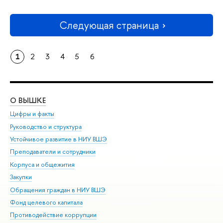
Следующая страница
1
2
3
4
5
6
О ВЫШКЕ
ОБ
Цифры и факты
Ли
Руководство и структура
Дов
Устойчивое развитие в НИУ ВШЭ
Ол
Преподаватели и сотрудники
При
Корпуса и общежития
Вы
Закупки
При
Обращения граждан в НИУ ВШЭ
Ас
Фонд целевого капитала
До
Противодействие коррупции
Цен