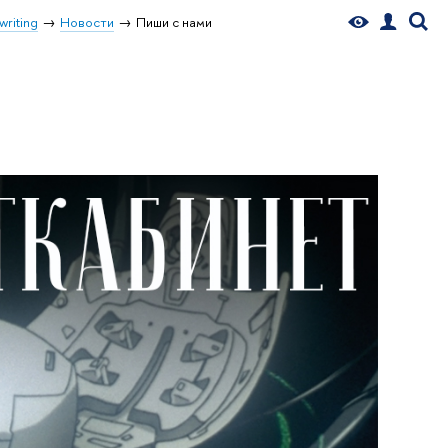
writing
Новости
Пиши с нами