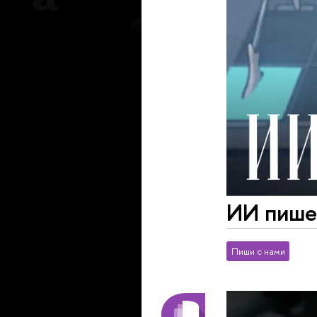
ИИ пишет
Пиши с нами