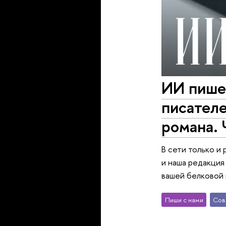
ИИ пишет
писателе
романа. 
В сети только и
и наша редакция
вашей белковой 
Пиши с нами
Сов