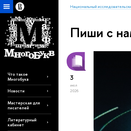
Национальный исследовательски
Пиши с н
Что такое
3
Многобукв
июл
Новости
2026
Мастерская для
писателей
Литературный
кабинет