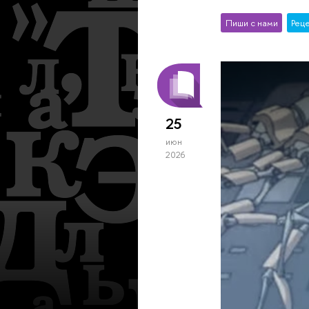
Пиши с нами
Рец
25
июн
2026