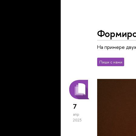
Формиро
На примере двух
Пиши с нами
7
апр
2023