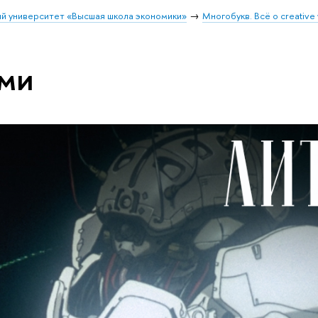
й университет «Высшая школа экономики»
Многобукв. Всё о creative 
ами