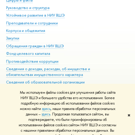
Цифры и факты
Ли
Руководство и структура
Дов
Устойчивое развитие в НИУ ВШЭ
Ол
Преподаватели и сотрудники
При
Корпуса и общежития
Вы
Закупки
При
Обращения граждан в НИУ ВШЭ
Ас
Фонд целевого капитала
До
Противодействие коррупции
Цен
Сведения о доходах, расходах, об имуществе и
Би
обязательствах имущественного характера
Об
Сведения об образовательной организации
Обр
Людям с ограниченными возможностями здоровья
Мы используем файлы cookies для улучшения работы сайта
Единая платежная страница
НИУ ВШЭ и большего удобства его использования. Более
подробную информацию об использовании файлов cookies
Работа в Вышке
можно найти
здесь
, наши правила обработки персональных
данных –
здесь
. Продолжая пользоваться сайтом, вы
✖
Редактору
подтверждаете, что были проинформированы об
© НИУ ВШЭ 1993–2026
Адреса и контакты
Условия использования
использовании файлов cookies сайтом НИУ ВШЭ и согласны
с нашими правилами обработки персональных данных. Вы
материалов
Политика конфиденциальности
Карта сайта