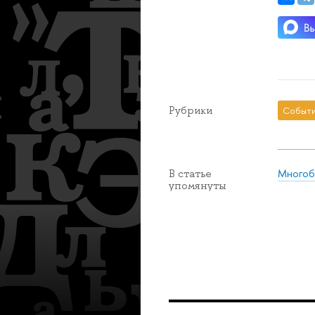
Рубрики
Событ
Многобу
В статье
упомянуты