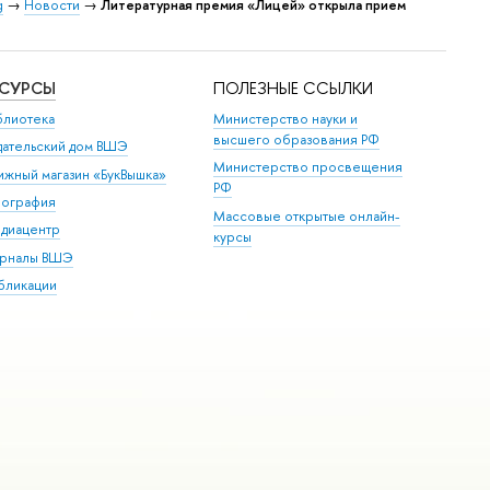
g
→
Новости
→
Литературная премия «Лицей» открыла прием
ЕСУРСЫ
ПОЛЕЗНЫЕ ССЫЛКИ
блиотека
Министерство науки и
высшего образования РФ
дательский дом ВШЭ
Министерство просвещения
ижный магазин «БукВышка»
РФ
пография
Массовые открытые онлайн-
диацентр
курсы
рналы ВШЭ
бликации