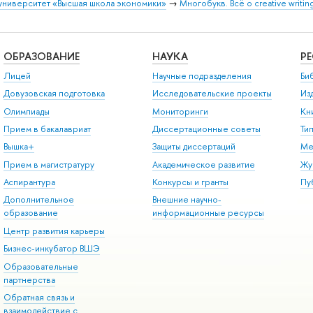
университет «Высшая школа экономики»
→
Многобукв. Всё о creative writin
ОБРАЗОВАНИЕ
НАУКА
Р
Лицей
Научные подразделения
Би
Довузовская подготовка
Исследовательские проекты
Из
Олимпиады
Мониторинги
Кн
Прием в бакалавриат
Диссертационные советы
Ти
Вышка+
Защиты диссертаций
Ме
Прием в магистратуру
Академическое развитие
Жу
Аспирантура
Конкурсы и гранты
Пу
Дополнительное
Внешние научно-
образование
информационные ресурсы
Центр развития карьеры
Бизнес-инкубатор ВШЭ
Образовательные
партнерства
Обратная связь и
взаимодействие с