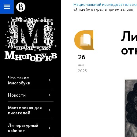
Национальный исследовательски
«Лицей» открыла прием заявок
Ли
от
26
янв
2023
Что такое
Многобукв
Новости
Мастерская для
писателей
Литературный
кабинет