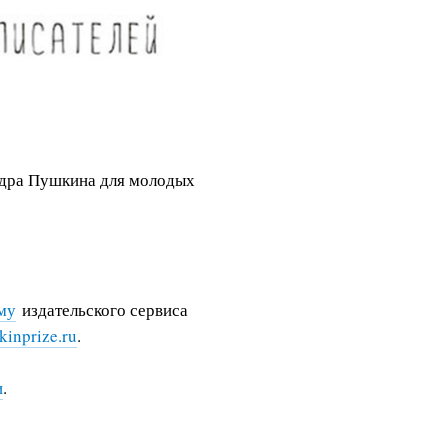
ндра Пушкина для молодых
му
издательского сервиса
inprize.ru
.
и
.