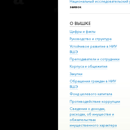
Национальный исследовательский 
заявок
О ВЫШКЕ
Цифры и факты
Руководство и структура
Устойчивое развитие в НИУ
ВШЭ
Преподаватели и сотрудники
Корпуса и общежития
Закупки
Обращения граждан в НИУ
ВШЭ
Фонд целевого капитала
Противодействие коррупции
Сведения о доходах,
расходах, об имуществе и
обязательствах
имущественного характера