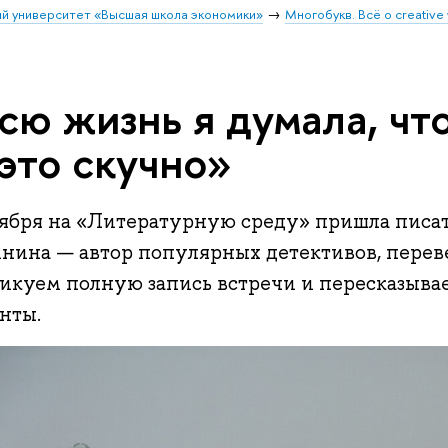
й университет «Высшая школа экономики»
Многобукв. Всё о creative 
сю жизнь я думала, чт
это скучно»
оября на «Литературную среду» пришла писа
нина — автор популярных детективов, переве
икуем полную запись встречи и пересказыва
нты.