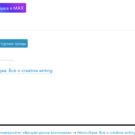
турные среды
кв. Всё о creative writing
университет «Высшая школа экономики»
→
Многобукв. Всё о creative writin