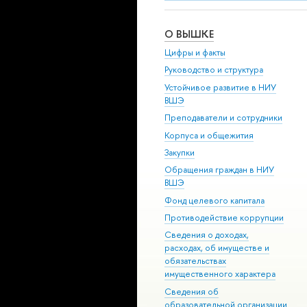
О ВЫШКЕ
Цифры и факты
Руководство и структура
Устойчивое развитие в НИУ
ВШЭ
Преподаватели и сотрудники
Корпуса и общежития
Закупки
Обращения граждан в НИУ
ВШЭ
Фонд целевого капитала
Противодействие коррупции
Сведения о доходах,
расходах, об имуществе и
обязательствах
имущественного характера
Сведения об
образовательной организации