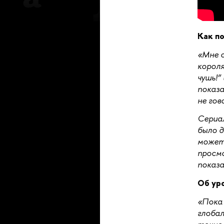
Как п
«Мне с
короля
чушь!”
показа
не гов
Сериал
было д
может 
просм
показа
Об ур
«Пока 
глобал