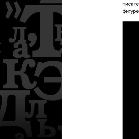
писате
фигуре