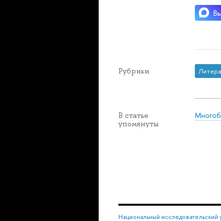
Рубрики
Литера
Многобу
В статье
упомянуты
Национальный исследовательский 