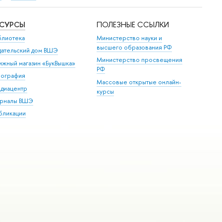
ЕСУРСЫ
ПОЛЕЗНЫЕ ССЫЛКИ
блиотека
Министерство науки и
высшего образования РФ
дательский дом ВШЭ
Министерство просвещения
ижный магазин «БукВышка»
РФ
пография
Массовые открытые онлайн-
диацентр
курсы
рналы ВШЭ
бликации