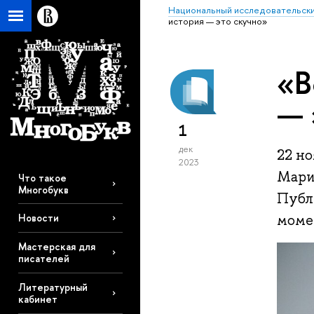
Национальный исследовательски
история — это скучно»
«В
— 
1
дек
22 н
2023
Мари
Что такое
Многобукв
Публ
моме
Новости
Мастерская для
писателей
Литературный
кабинет