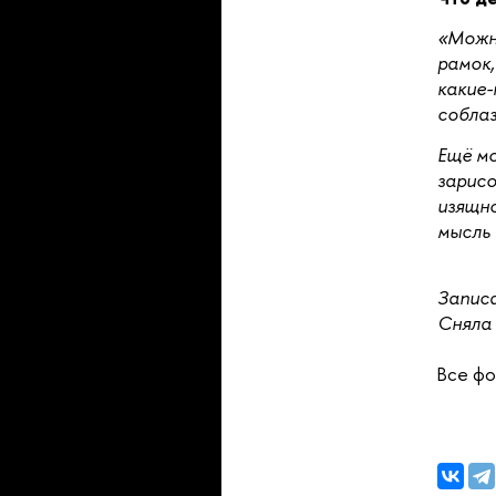
«Можно
рамок,
какие-
соблаз
Ещё мо
зарисо
изящно
мысль
Запис
Сняла
Все фо