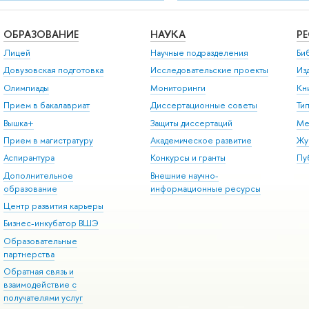
ОБРАЗОВАНИЕ
НАУКА
Р
Лицей
Научные подразделения
Би
Довузовская подготовка
Исследовательские проекты
Из
Олимпиады
Мониторинги
Кн
Прием в бакалавриат
Диссертационные советы
Ти
Вышка+
Защиты диссертаций
Ме
Прием в магистратуру
Академическое развитие
Жу
Аспирантура
Конкурсы и гранты
Пу
Дополнительное
Внешние научно-
образование
информационные ресурсы
Центр развития карьеры
Бизнес-инкубатор ВШЭ
Образовательные
партнерства
Обратная связь и
взаимодействие с
получателями услуг