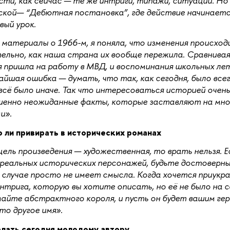
ти, как сейчас — те же интриги, типажи, ситуации. Но 
кой— “Дебютная постановка”, где действие начинается
вый урок.
 материалы о 1966-м, я поняла, что изменения происход
ельно, как наша страна их вообще пережила. Сравнивая 
я пришла на работу в МВД, и воспоминания школьных лет
айшая ошибка — думать, что так, как сегодня, было всегд
всё было иначе. Так что интересоваться историей очен
шенно неожиданные факты, которые заставляют на мно
ми».
 ли привирать в исторических романах
цель произведения — художественная, то врать нельзя. 
реальных исторических персонажей, будьте достоверны
случае просто не имеет смысла. Когда хочется приукрас
нтрига, которую вы хотите описать, но её не было на 
айте абстрактного короля, и пусть он будет вашим геро
то другое имя».
елать сегодня молодому автору