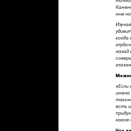
точнос
Каменс
мне но
Изучая
удивит
когда 
глубоч
назад 
совер
глаза
Можно
«Если 
имена 
таком 
есть и
придум
какое-
Что д