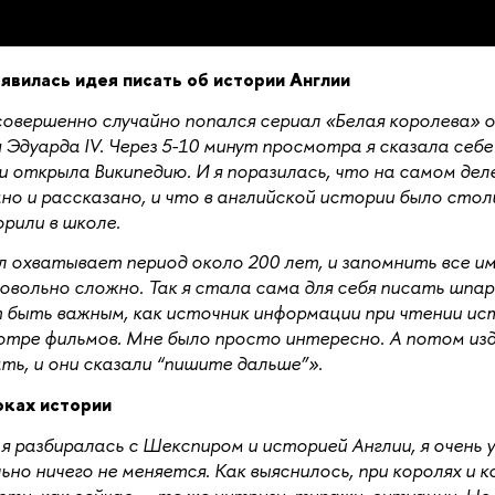
оявила
сь идея писать об истории Англии
овершенно случайно попался сериал «Белая королева» о
 Эдуарда IV. Через 5-10 минут просмотра я сказала себ
 и открыла Википедию. И я поразилась, что на самом дел
но и рассказано, и что в английской истории было стол
орили в школе.
 охватывает период около 200 лет, и запомнить все им
овольно сложно. Так я стала сама для себя писать шпар
быть важным, как источник информации при чтении ис
отре фильмов. Мне было просто интересно. А потом из
ть, и они сказали “пишите дальше”».
оках истории
я разбиралась с Шекспиром и историей Англии, я очень 
ьно ничего не меняется. Как выяснилось, при королях и к