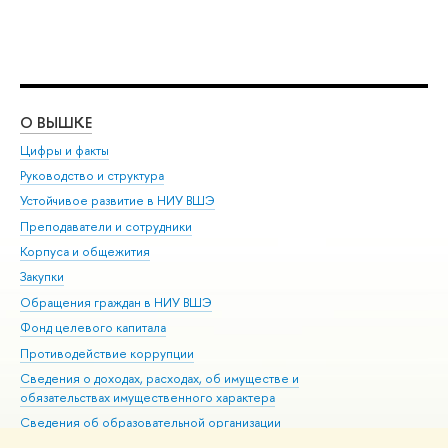
О ВЫШКЕ
ОБ
Цифры и факты
Ли
Руководство и структура
Дов
Устойчивое развитие в НИУ ВШЭ
Ол
Преподаватели и сотрудники
При
Корпуса и общежития
Вы
Закупки
При
Обращения граждан в НИУ ВШЭ
Ас
Фонд целевого капитала
До
Противодействие коррупции
Цен
Сведения о доходах, расходах, об имуществе и
Би
обязательствах имущественного характера
Об
Сведения об образовательной организации
Обр