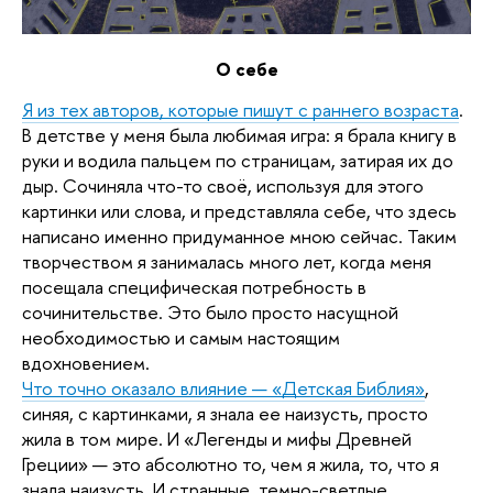
О себе
Я из тех авторов, которые пишут с раннего возраста
. 
В детстве у меня была любимая игра: я брала книгу в 
руки и водила пальцем по страницам, затирая их до 
дыр. Сочиняла что-то своё, используя для этого 
картинки или слова, и представляла себе, что здесь 
написано именно придуманное мною сейчас. Таким 
творчеством я занималась много лет, когда меня 
посещала специфическая потребность в 
сочинительстве. Это было просто насущной 
необходимостью и самым настоящим 
вдохновением.
Что точно оказало влияние — «Детская Библия»
, 
синяя, с картинками, я знала ее наизусть, просто 
жила в том мире. И «Легенды и мифы Древней 
Греции» — это абсолютно то, чем я жила, то, что я 
знала наизусть. И странные, темно-светлые, 