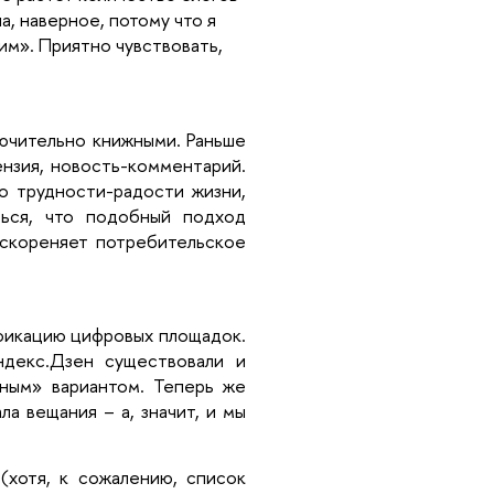
а, наверное, потому что я
м». Приятно чувствовать,
лючительно книжными. Раньше
ензия, новость-комментарий.
о трудности-радости жизни,
ться, что подобный подход
 искореняет потребительское
фикацию цифровых площадок.
ндекс.Дзен существовали и
сным» вариантом. Теперь же
а вещания – а, значит, и мы
(хотя, к сожалению, список