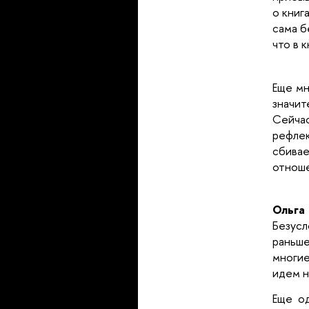
о книг
сама б
что в 
Еще мн
значит
Сейча
рефле
сбивае
отноше
Ольга 
Безус
раньше
многие
идем н
Еще о