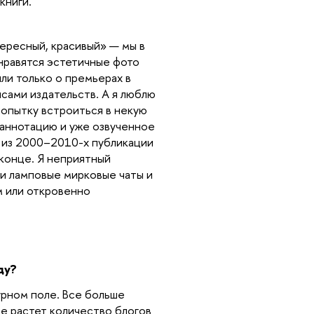
книги.
ресный, красивый» — мы в
нравятся эстетичные фото
или только о премьерах в
сами издательств. А я люблю
попытку встроиться в некую
 аннотацию и уже озвученное
е из 2000–2010-х публикации
конце. Я неприятный
 и ламповые мирковые чаты и
м или откровенно
оду?
урном поле. Все больше
е растет количество блогов