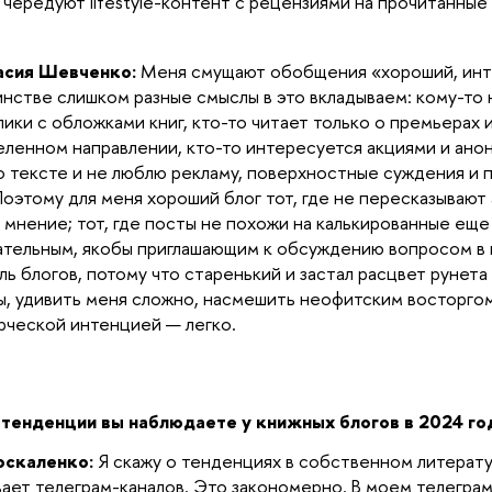
 чередуют lifestyle-контент с рецензиями на прочитанные 
асия Шевченко:
Меня смущают обобщения «хороший, инте
нстве слишком разные смыслы в это вкладываем: кому-то 
лики с обложками книг, кто-то читает только о премьерах 
ленном направлении, кто-то интересуется акциями и анон
о тексте и не люблю рекламу, поверхностные суждения и 
Поэтому для меня хороший блог тот, где не пересказывают
 мнение; тот, где посты не похожи на калькированные ещ
ательным, якобы приглашающим к обсуждению вопросом в 
ль блогов, потому что старенький и застал расцвет рунета
, удивить меня сложно, насмешить неофитским восторго
ческой интенцией — легко.
 тенденции вы наблюдаете у книжных блогов в 2024 г
оскаленко:
Я скажу о тенденциях в собственном литерат
ает телеграм-каналов. Это закономерно. В моем телеграм