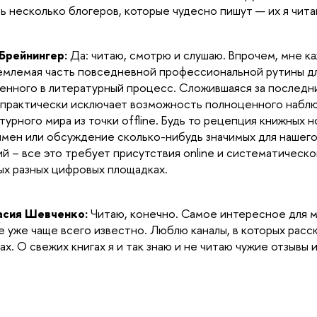
ь несколько блогеров, которые чудесно пишут — их я чита
Брейнингер:
Да: читаю, смотрю и слушаю. Впрочем, мне ка
млемая часть повседневной профессиональной рутины дл
енного в литературный процесс. Сложившаяся за последн
практически исключает возможность полноценного набл
турного мира из точки offline. Будь то рецепция книжных 
имен или обсуждение сколько-нибудь значимых для нашег
й – все это требует присутствия online и систематическо
ых разных цифровых площадках.
асия Шевченко:
Читаю, конечно. Самое интересное для ме
е уже чаще всего известно. Люблю каналы, в которых расс
ах. О свежих книгах я и так знаю и не читаю чужие отзывы 