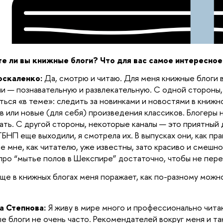
е ли вы книжные блоги? Что для вас самое интересное
оскаленко:
Да, смотрю и читаю. Для меня книжные блоги
и — познавательную и развлекательную. С одной стороны,
ться «в теме»: следить за новинками и новостями в книжн
в или новые (для себя) произведения классиков. Блогеры
ать. С другой стороны, некоторые каналы — это приятный 
НП еще выходили, я смотрела их. В выпусках они, как пра
е мне, как читателю, уже известны, зато красиво и смешн
про “мытье полов в Шекспире” достаточно, чтобы не пере
ще в книжных блогах меня поражает, как по-разному можно
а Степнова:
Я живу в мире много и профессионально чит
е блоги не очень часто. Рекомендателей вокруг меня и та