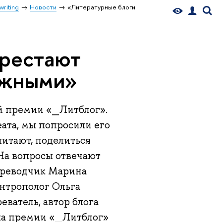
writing
Новости
«Литературные блоги
ерестают
ижными»
й премии «_Литблог».
ата, мы попросили его
читают, поделиться
На вопросы отвечают
переводчик Марина
антрополог Ольга
еватель, автор блога
она премии «_Литблог»