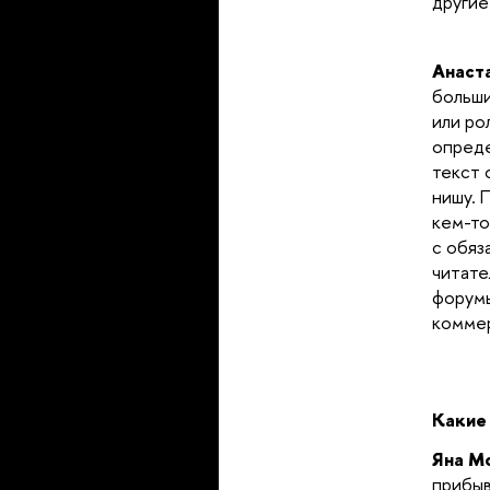
другие
Анаст
больши
или ро
опреде
текст 
нишу. 
кем-то
с обяз
читате
форумы
коммер
Какие
Яна М
прибыв