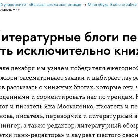
й университет «Высшая школа экономики»
Многобукв. Всё о creative 
книжными»
итературные блоги п
ть исключительно кн
чале декабря мы узнаем победителя ежегодно
 жюри рассматривает заявки и выбирает лауре
в рассказать о книжных блогах, которые они 
юдениями и сориентировать нас по трендам. 
лог и писатель Яна Москаленко, писатель и 
нова, писатель, переводчик и литературный 
ингер, а также редактор, литературный обозр
етки панк-редактора» и лауреат шестого сез