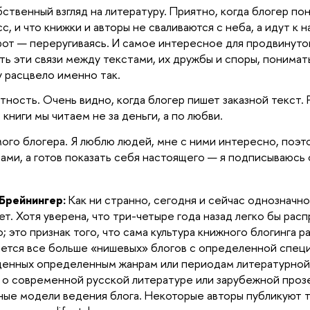
бственный взгляд на литературу. Приятно, когда блогер по
с, и что книжки и авторы не сваливаются с неба, а идут к н
от — переругиваясь. И самое интересное для продвинутог
ть эти связи между текстами, их дружбы и споры, понимать
 расцвело именно так.
стность. Очень видно, когда блогер пишет заказной текст.
 книги мы читаем не за деньги, а по любви.
мого блогера. Я люблю людей, мне с ними интересно, поэт
вами, а готов показать себя настоящего — я подписываюсь 
Брейнингер:
Как ни странно, сегодня и сейчас однозначно
ет. Хотя уверена, что три-четыре года назад легко бы расп
; это признак того, что сама культура книжного блогинга р
ется все больше «нишевых» блогов с определенной спец
енных определенным жанрам или периодам литературной
 о современной русской литературе или зарубежной проз
ные модели ведения блога. Некоторые авторы публикуют 