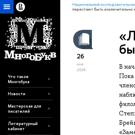
Национальный исследовательски
перестают быть исключительно 
«Л
бы
26
ноя
В на
2024
Пока
Что такое
Многобукв
члено
набл
Новости
фило
Мастерская для
писателей
Степ
Брейн
Литературный
кабинет
«Зам