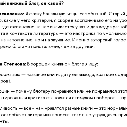
ий книжный блог, он какой?
оскаленко:
Я скажу банальную вещь: самобытный. Старый 
ю, какие у него критерии, я скорее воспринимаю его на у
, где ежедневно на нас выливается ушат и два ведра разн
та в контексте литературы — это настройка по умолчанию
 на наполнение, но и на звучание. Именно авторский голос
рыми блогами пристальнее, чем за другими.
а Степнова:
В хорошем книжном блоге я ищу:
формацию — название книги, дату ее выхода, краткое соде
ров).
оции — почему блогеру понравился или не понравился это
нтированная критика становится стимулом наоборот — пр
жливость — всем нам нравятся разные книги — это нормаль
 оскорбляет автора или поносит текст, не утруждаясь при
нты.