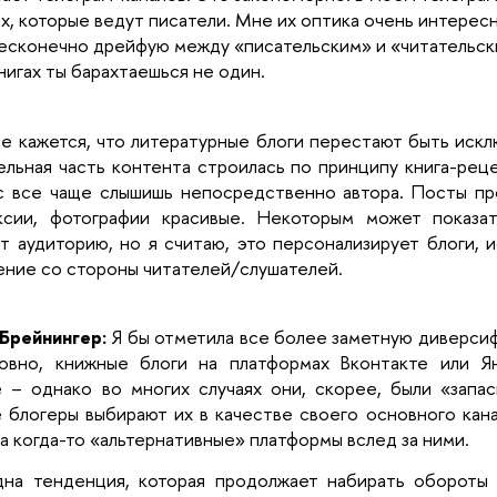
ах, которые ведут писатели. Мне их оптика очень интересн
есконечно дрейфую между «писательским» и «читательски
книгах ты барахтаешься не один.
е кажется, что литературные блоги перестают быть иск
ельная часть контента строилась по принципу книга-рец
с все чаще слышишь непосредственно автора. Посты пр
ксии, фотографии красивые. Некоторым может показа
т аудиторию, но я считаю, это персонализирует блоги,
ние со стороны читателей/слушателей.
Брейнингер:
Я бы отметила все более заметную диверси
ловно, книжные блоги на платформах Вконтакте или Я
 – однако во многих случаях они, скорее, были «запа
 блогеры выбирают их в качестве своего основного канал
а когда-то «альтернативные» платформы вслед за ними.
дна тенденция, которая продолжает набирать обороты 