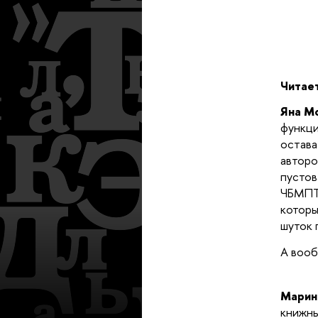
Читает
Яна М
функци
остава
авторо
пустов
ЧБМПТБ
которы
шуток 
А вооб
Марин
книжны