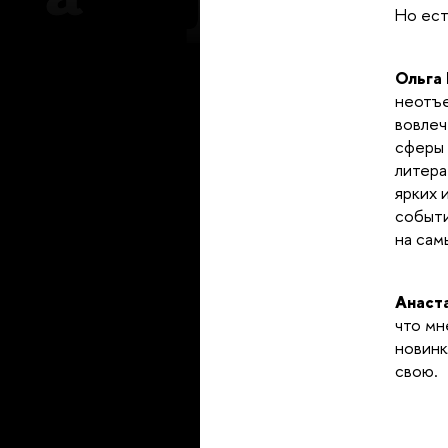
Но ест
Ольга 
неотъе
вовлеч
сферы 
литера
ярких 
событи
на сам
Анаст
что мн
новинк
свою.