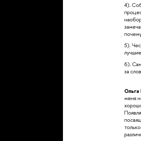
4). Со
процес
наобор
замеча
почему
5). Че
лучшие
6). Са
за сло
Ольга 
меня н
хорошо
Появля
посвящ
только
различ