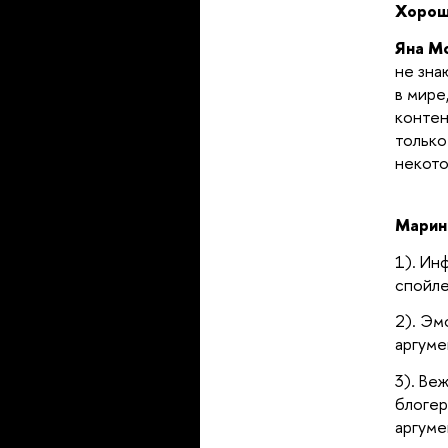
Хорош
Яна М
не зна
в мире
контен
только
некото
Марин
1). Ин
спойле
2). Эм
аргуме
3). Ве
блогер
аргуме