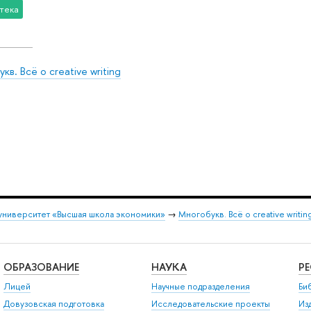
тека
кв. Всё о creative writing
университет «Высшая школа экономики»
→
Многобукв. Всё о creative writin
ОБРАЗОВАНИЕ
НАУКА
Р
Лицей
Научные подразделения
Би
Довузовская подготовка
Исследовательские проекты
Из