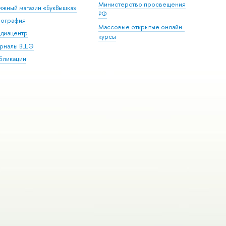
Министерство просвещения
ижный магазин «БукВышка»
РФ
пография
Массовые открытые онлайн-
диацентр
курсы
рналы ВШЭ
бликации