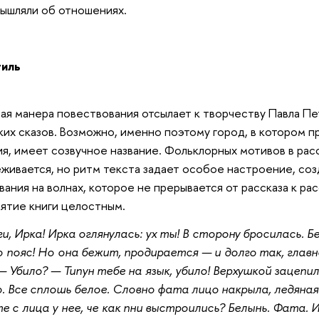
ышляли об отношениях.
тиль
ая манера повествования отсылает к творчеству Павла Пе
ких сказов. Возможно, именно поэтому город, в котором 
я, имеет созвучное название. Фольклорных мотивов в рас
живается, но ритм текста задает особое настроение, со
вания на волнах, которое не прерывается от рассказа к рас
ятие книги целостным.
и, Ирка! Ирка оглянулась: ух ты! В сторону бросилась. Б
о пояс! Но она бежит, продирается — и долго так, глав
 — Убило? — Типун тебе на язык, убило! Верхушкой зацепил
. Все сплошь белое. Словно фата лицо накрыла, ледяная
е с лица у нее, че как пни выстроились? Белынь. Фата.