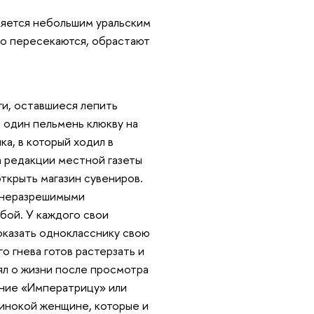
яется небольшим уральским
о пересекаются, обрастают
ги, оставшиеся лепить
в один пельмень клюкву на
а, в который ходил в
ца редакции местной газеты
открыть магазин сувениров.
с неразрешимыми
ой. У каждого свои
показать однокласснику свою
о гнева готов растерзать и
нял о жизни после просмотра
ение «Императрицу» или
динокой женщине, которые и