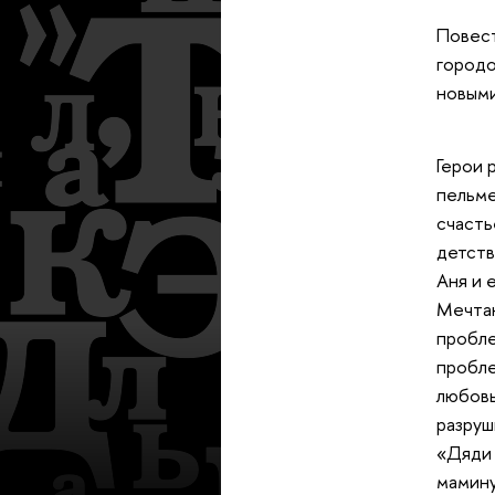
Повест
городо
новыми
Герои 
пельме
счасть
детств
Аня и 
Мечтаю
пробле
пробле
любовь
разруш
«Дяди 
мамину