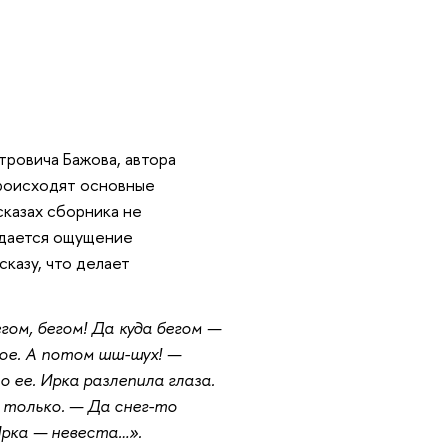
тровича Бажова, автора
происходят основные
сказах сборника не
здается ощущение
сказу, что делает
егом, бегом! Да куда бегом —
ное. А потом шш-шух! —
о ее. Ирка разлепила глаза.
 только. — Да снег-то
 Ирка — невеста…».