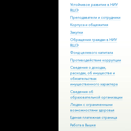
Устойчивое развитие в НИУ
ВШЭ
Преподаватели и сотрудники
Корпуса и общежития
Закупки
Обращения граждан в НИУ
ВШЭ
Фонд целевого капитала
Противодействие коррупции
Сведения о доходах,
расходах, об имуществе и
обязательствах
имущественного характера
Сведения об
образовательной организации
Людям с ограниченными
возможностями здоровья
Единая платежная страница
Работа в Вышке