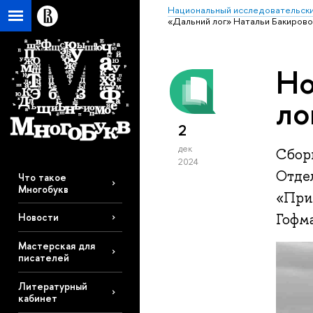
Национальный исследовательски
«Дальний лог» Натальи Бакиров
Но
ло
2
дек
Сбор
2024
Отде
Что такое
Многобукв
«Прич
Гофма
Новости
Мастерская для
писателей
Литературный
кабинет