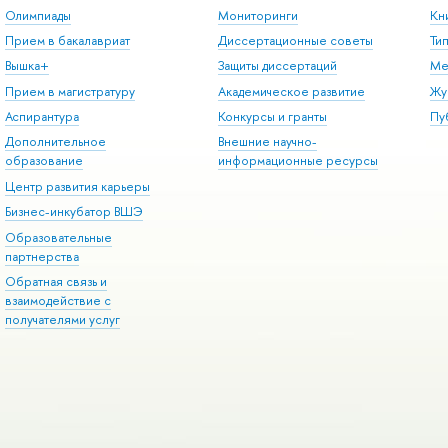
Олимпиады
Мониторинги
Кн
Прием в бакалавриат
Диссертационные советы
Ти
Вышка+
Защиты диссертаций
Ме
Прием в магистратуру
Академическое развитие
Жу
Аспирантура
Конкурсы и гранты
Пу
Дополнительное
Внешние научно-
образование
информационные ресурсы
Центр развития карьеры
Бизнес-инкубатор ВШЭ
Образовательные
партнерства
Обратная связь и
взаимодействие с
получателями услуг