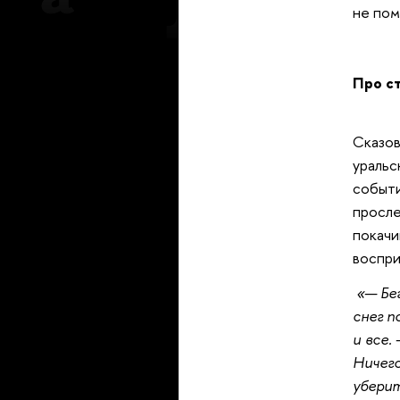
не пом
Про с
Сказов
уральс
событи
просле
покачи
воспри
«— Бег
снег п
и все.
Ничего
уберит