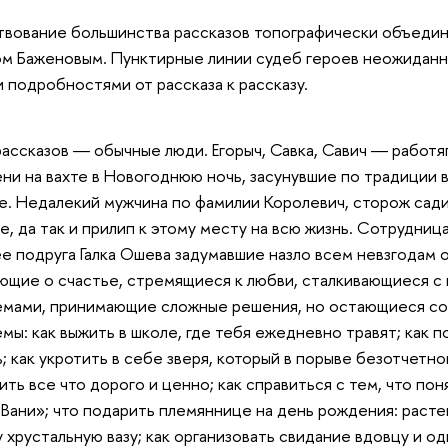
вование большинства рассказов топографически объедин
м Баженовым. Пунктирные линии судеб героев неожиданн
 подробностями от рассказа к рассказу.
рассказов ― обычные люди. Егорыч, Савка, Савич ― работя
ни на вахте в Новогоднюю ночь, засунувшие по традиции 
е. Недалекий мужчина по фамилии Королевич, сторож садик
е, да так и прилип к этому месту на всю жизнь. Сотрудни
ее подруга Галка Ошева задумавшие назло всем невзгодам 
щие о счастье, стремящиеся к любви, сталкивающиеся 
мами, принимающие сложные решения, но остающиеся соб
мы: как выжить в школе, где тебя ежедневно травят; как 
; как укротить в себе зверя, который в порыве безотчетног
ить все что дорого и ценно; как справиться с тем, что по
Вани»; что подарить племяннице на день рождения: раст
 хрустальную вазу; как организовать свидание вдовцу и о