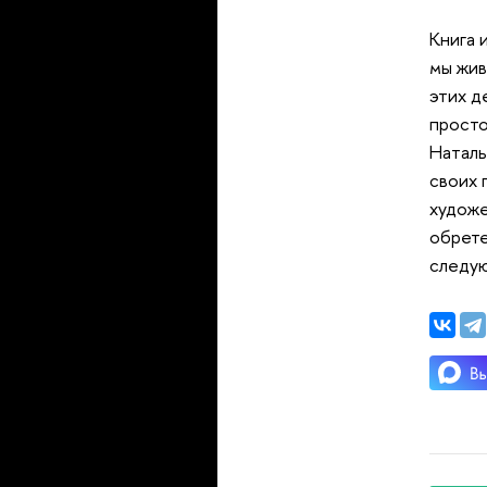
Книга 
мы жив
этих д
просто
Наталь
своих 
художе
обрете
следую