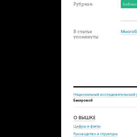
Рубрики
Библио
Многобу
В статье
упомянуты
Национальный исследовательский 
Бакировой
О ВЫШКЕ
Цифры и факты
Руководство и структура