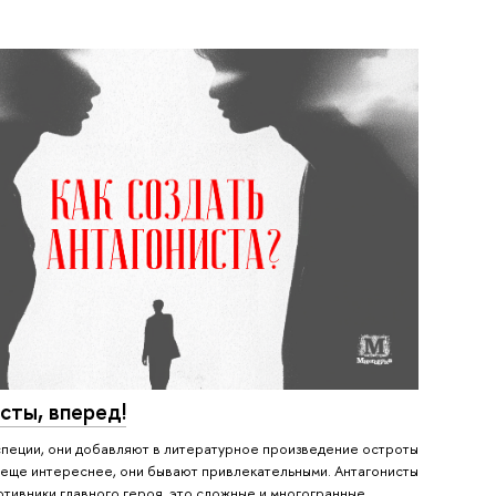
сты, вперед!
 специи, они добавляют в литературное произведение остроты
то еще интереснее, они бывают привлекательными. Антагонисты
отивники главного героя, это сложные и многогранные