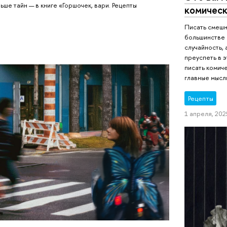
ьше тайн — в книге «Горшочек, вари. Рецепты
комическ
Писать смешно
большинстве 
случайность, 
преуспеть в э
писать комиче
главные мысл
Рецепты
1 апреля, 2025