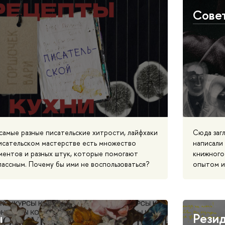
Сове
самые разные писательские хитрости, лайфхаки
Сюда заг
писательском мастерстве есть множество
написали 
ментов и разных штук, которые помогают
книжного
лассным. Почему бы ими не воспользоваться?
опытом и
ы
Рези