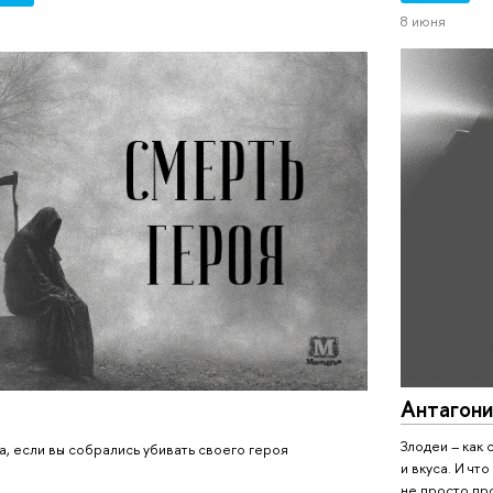
8 июня
Антагони
Злодеи – как
а, если вы собрались убивать своего героя
и вкуса. И ч
не просто пр