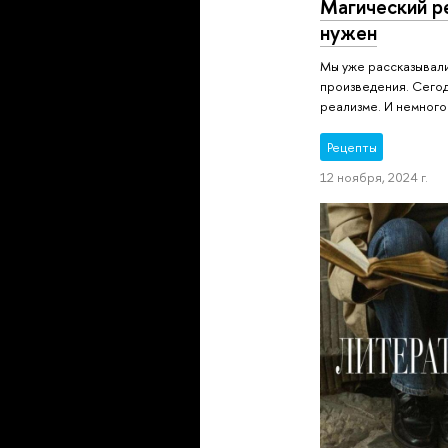
Магический ре
нужен
Мы уже рассказывали
произведения. Сего
реализме. И немного
Рецепты
12 ноября, 2024 г.