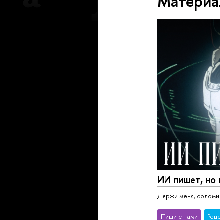
Материа
ИИ пишет, но 
Держи меня, соломи
Пиши с нами
Рец