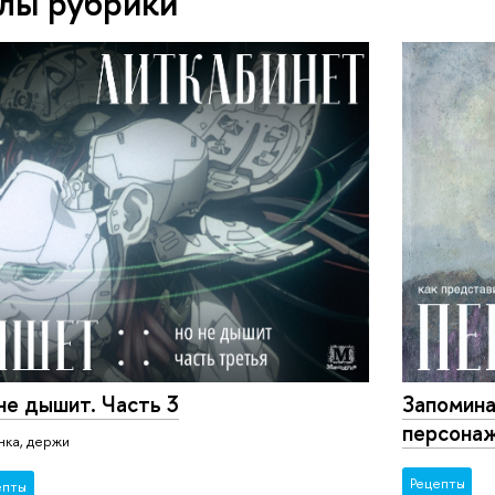
лы рубрики
не дышит. Часть 3
Запомин
персона
нка, держи
Рецепты
епты