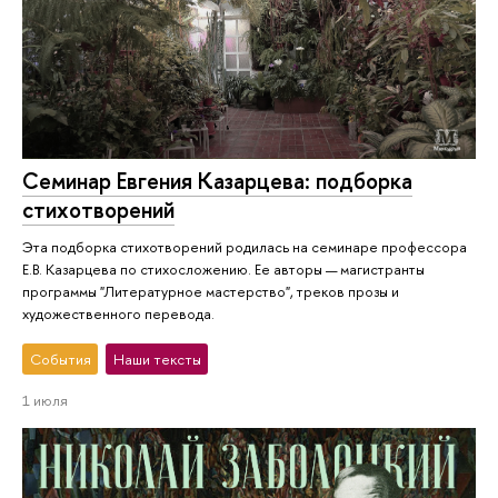
Семинар Евгения Казарцева: подборка
стихотворений
Эта подборка стихотворений родилась на семинаре профессора
Е.В. Казарцева по стихосложению. Ее авторы — магистранты
программы "Литературное мастерство", треков прозы и
художественного перевода.
События
Наши тексты
1 июля