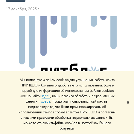
17 декабря, 2025 г.
Мы используем файлы cookies для улучшения работы сайта
НИУ ВШЭ и большего удобства его использования. Более
подробную информацию об использовании файлов cookies
можно найти
здесь
, наши правила обработки персональных
данных –
здесь
. Продолжая пользоваться сайтом, вы
Лауреатом восьмого сезона премии
✖
подтверждаете, что были проинформированы об
«_Литблог» стала Анастасия Усова
использовании файлов cookies сайтом НИУ ВШЭ и согласны
с нашими правилами обработки персональных данных. Вы
Имя лауреата было объявлено на церемонии «Большой книги»
можете отключить файлы cookies в настройках Вашего
браузера.
Литблог