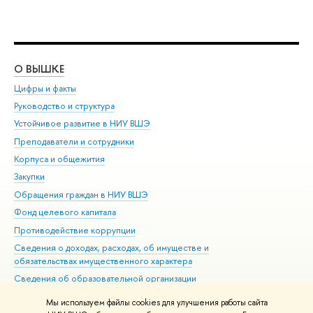
О ВЫШКЕ
ОБ
Цифры и факты
Ли
Руководство и структура
Дов
Устойчивое развитие в НИУ ВШЭ
Ол
Преподаватели и сотрудники
При
Корпуса и общежития
Вы
Закупки
При
Обращения граждан в НИУ ВШЭ
Ас
Фонд целевого капитала
До
Противодействие коррупции
Цен
Сведения о доходах, расходах, об имуществе и
Би
обязательствах имущественного характера
Об
Сведения об образовательной организации
Обр
Людям с ограниченными возможностями здоровья
Мы используем файлы cookies для улучшения работы сайта