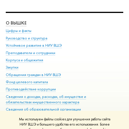
О ВЫШКЕ
ОБ
Цифры и факты
Ли
Руководство и структура
Дов
Устойчивое развитие в НИУ ВШЭ
Ол
Преподаватели и сотрудники
При
Корпуса и общежития
Вы
Закупки
При
Обращения граждан в НИУ ВШЭ
Ас
Фонд целевого капитала
До
Противодействие коррупции
Цен
Сведения о доходах, расходах, об имуществе и
Би
обязательствах имущественного характера
Об
Сведения об образовательной организации
Обр
Людям с ограниченными возможностями здоровья
Мы используем файлы cookies для улучшения работы сайта
Единая платежная страница
НИУ ВШЭ и большего удобства его использования. Более