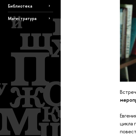
Библиотека
Магистратура
Встре
мероп
Евгени
цикла 
повест