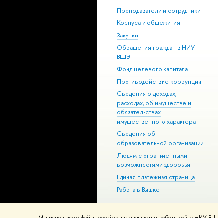
Преподаватели и сотрудники
Корпуса и общежития
Закупки
Обращения граждан в НИУ
ВШЭ
Фонд целевого капитала
Противодействие коррупции
Сведения о доходах,
расходах, об имуществе и
обязательствах
имущественного характера
Сведения об
образовательной организации
Людям с ограниченными
возможностями здоровья
Единая платежная страница
Работа в Вышке
Мы используем файлы cookies для улучшения работы сайта НИУ ВШЭ