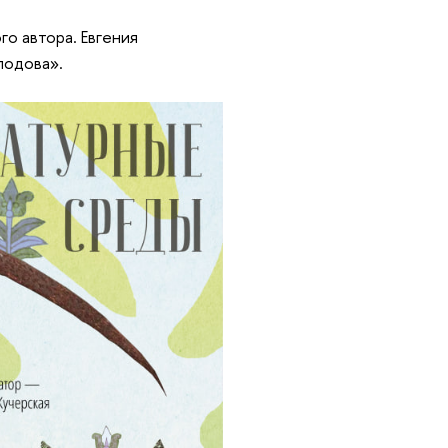
о автора. Евгения
лодова».