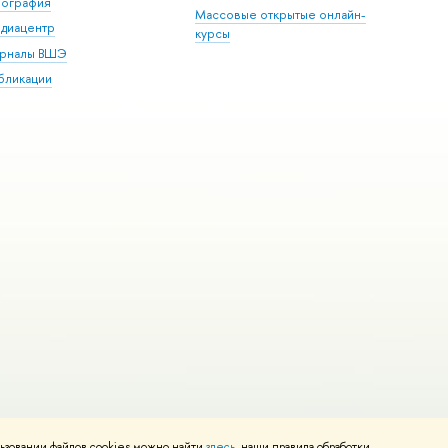
пография
Массовые открытые онлайн-
диацентр
курсы
рналы ВШЭ
бликации
ьзовании файлов cookies можно найти
здесь
, наши правила обработки