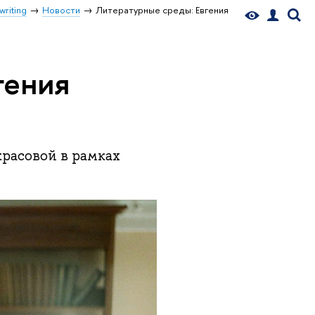
writing
Новости
Литературные среды: Евгения
гения
красовой в рамках