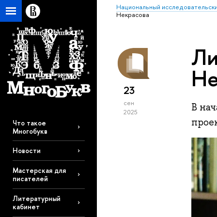
Национальный исследовательски
Некрасова
Ли
Не
23
сен
В нач
2025
прое
Что такое
Многобукв
Новости
Мастерская для
писателей
Литературный
кабинет