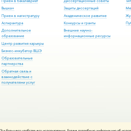
Прием в бакалавриат
Диссертационные советы
Ти
Вышка+
Защиты диссертаций
Ме
Прием в магистратуру
Академическое развитие
Жу
Аспирантура
Конкурсы и гранты
Пу
Дополнительное
Внешние научно-
образование
информационные ресурсы
Центр развития карьеры
Бизнес-инкубатор ВШЭ
Образовательные
партнерства
Обратная связь и
взаимодействие с
получателями услуг
 и большего удобства его использования. Более подробную информацию об испол