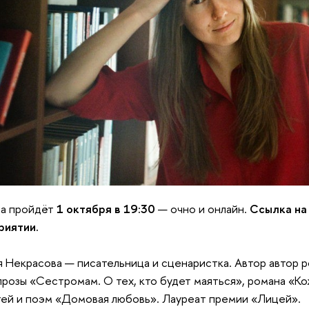
ча пройдёт
1 октября в 19:30
— очно и онлайн.
Ссылка н
риятии.
я Некрасова — писательница и сценаристка. Автор автор 
прозы «Сестромам. О тех, кто будет маяться», романа «Ко
ей и поэм «Домовая любовь». Лауреат премии «Лицей».