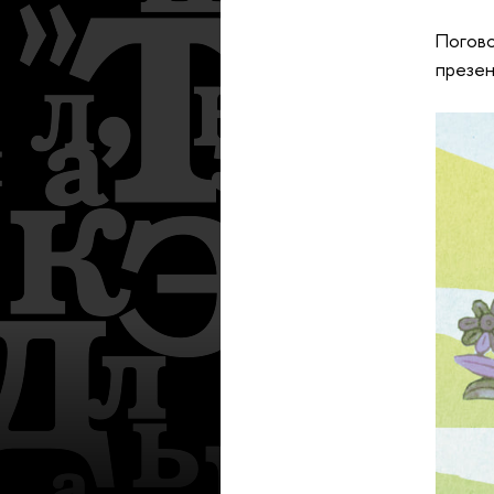
Погово
презен