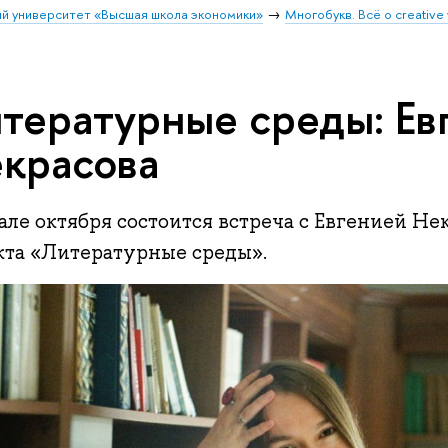
й университет «Высшая школа экономики»
Многобукв. Всё о creative 
тературные среды: Ев
красова
але октября состоится встреча с Евгенией Не
кта «Литературные среды».