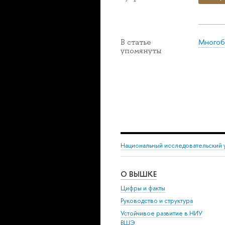
Многобу
В статье
упомянуты
Национальный исследовательский 
О ВЫШКЕ
Цифры и факты
Руководство и структура
Устойчивое развитие в НИУ
ВШЭ