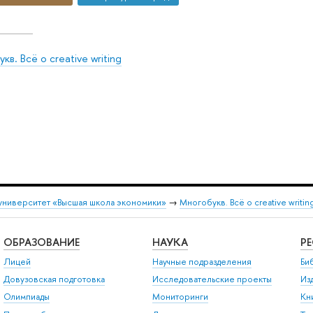
кв. Всё о creative writing
университет «Высшая школа экономики»
→
Многобукв. Всё о creative writin
ОБРАЗОВАНИЕ
НАУКА
Р
Лицей
Научные подразделения
Би
Довузовская подготовка
Исследовательские проекты
Из
Олимпиады
Мониторинги
Кн