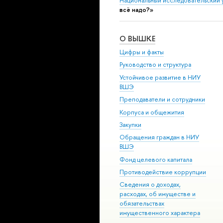
Национальный исследовательский 
всё надо?»
О ВЫШКЕ
Цифры и факты
Руководство и структура
Устойчивое развитие в НИУ
ВШЭ
Преподаватели и сотрудники
Корпуса и общежития
Закупки
Обращения граждан в НИУ
ВШЭ
Фонд целевого капитала
Противодействие коррупции
Сведения о доходах,
расходах, об имуществе и
обязательствах
имущественного характера