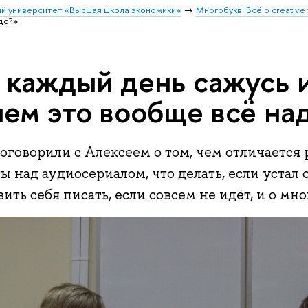
й университет «Высшая школа экономики»
Многобукв. Всё о creative 
до?»
 каждый день сажусь 
чем это вообще всё на
говорили с Алексеем о том, чем отличается 
ы над аудиосериалом, что делать, если устал о
вить себя писать, если совсем не идёт, и о мн