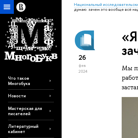
Национальный исследовательски
думаю: зачем это вообще всё на
«Я
за
26
фев
Мы по
2024
работ
Что такое
Многобукв
заста
Новости
Мастерская для
писателей
Литературный
кабинет