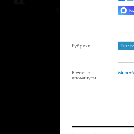
Рубрики
Литера
Многобу
В статье
упомянуты