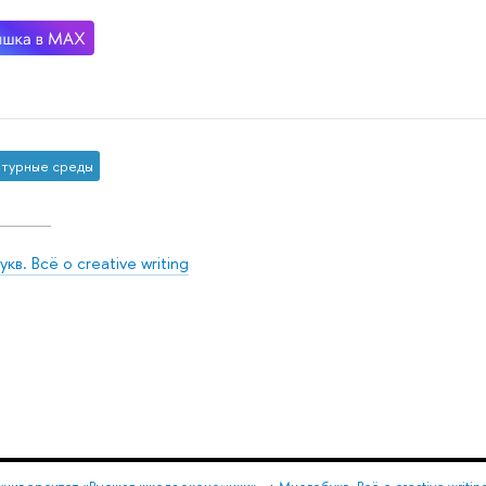
турные среды
кв. Всё о creative writing