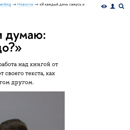
writing
Новости
«Я каждый день сажусь и
и думаю:
до?»
работа над книгой от
т своего текста, как
огом другом.