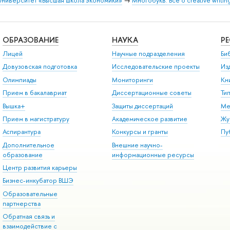
университет «Высшая школа экономики»
→
Многобукв. Всё о creative writin
ОБРАЗОВАНИЕ
НАУКА
Р
Лицей
Научные подразделения
Би
Довузовская подготовка
Исследовательские проекты
Из
Олимпиады
Мониторинги
Кн
Прием в бакалавриат
Диссертационные советы
Ти
Вышка+
Защиты диссертаций
Ме
Прием в магистратуру
Академическое развитие
Жу
Аспирантура
Конкурсы и гранты
Пу
Дополнительное
Внешние научно-
образование
информационные ресурсы
Центр развития карьеры
Бизнес-инкубатор ВШЭ
Образовательные
партнерства
Обратная связь и
взаимодействие с