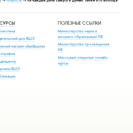
g
→
Новости
→
«Я каждый день сажусь и думаю: зачем это вообще
ЕСУРСЫ
ПОЛЕЗНЫЕ ССЫЛКИ
блиотека
Министерство науки и
высшего образования РФ
дательский дом ВШЭ
Министерство просвещения
ижный магазин «БукВышка»
РФ
пография
Массовые открытые онлайн-
диацентр
курсы
рналы ВШЭ
бликации