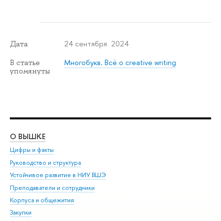
24 сентября 2024
Дата
Многобукв. Всё о creative writing
В статье
упомянуты
О ВЫШКЕ
ОБ
Цифры и факты
Ли
Руководство и структура
Дов
Устойчивое развитие в НИУ ВШЭ
Ол
Преподаватели и сотрудники
При
Корпуса и общежития
Вы
Закупки
При