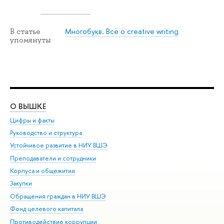
Многобукв. Всё о creative writing
В статье
упомянуты
О ВЫШКЕ
ОБ
Цифры и факты
Ли
Руководство и структура
Дов
Устойчивое развитие в НИУ ВШЭ
Ол
Преподаватели и сотрудники
При
Корпуса и общежития
Вы
Закупки
При
Обращения граждан в НИУ ВШЭ
Ас
Фонд целевого капитала
До
Противодействие коррупции
Цен