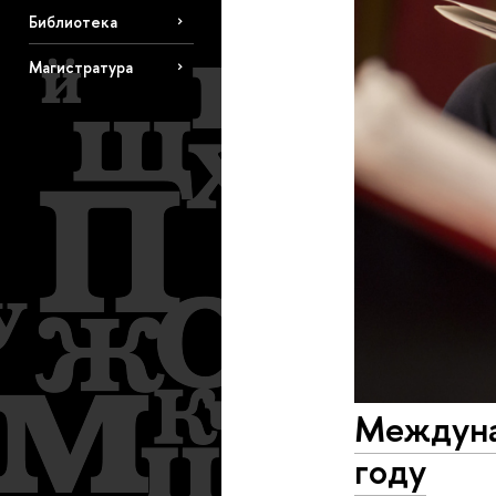
Библиотека
Магистратура
Междуна
году