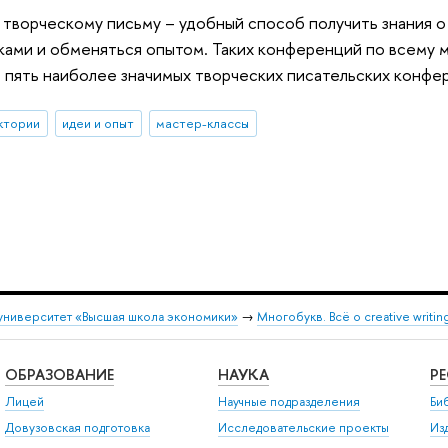
творческому письму – удобный способ получить знания о
ми и обменяться опытом. Таких конференций по всему ми
 пять наиболее значимых творческих писательских конфе
ктории
идеи и опыт
мастер-классы
университет «Высшая школа экономики»
→
Многобукв. Всё о creative writin
ОБРАЗОВАНИЕ
НАУКА
Р
Лицей
Научные подразделения
Би
Довузовская подготовка
Исследовательские проекты
Из