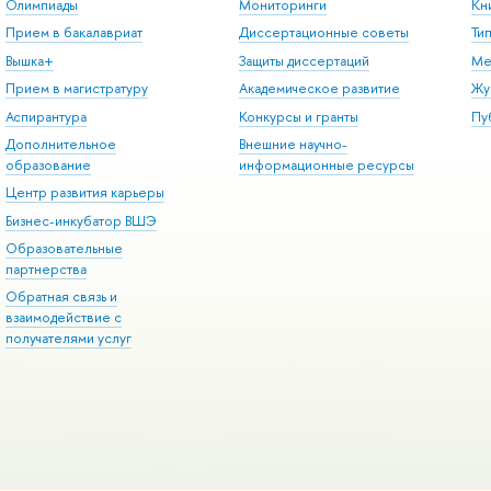
Олимпиады
Мониторинги
Кн
Прием в бакалавриат
Диссертационные советы
Ти
Вышка+
Защиты диссертаций
Ме
Прием в магистратуру
Академическое развитие
Жу
Аспирантура
Конкурсы и гранты
Пу
Дополнительное
Внешние научно-
образование
информационные ресурсы
Центр развития карьеры
Бизнес-инкубатор ВШЭ
Образовательные
партнерства
Обратная связь и
взаимодействие с
получателями услуг