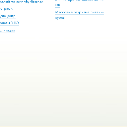
ижный магазин «БукВышка»
РФ
пография
Массовые открытые онлайн-
диацентр
курсы
рналы ВШЭ
бликации