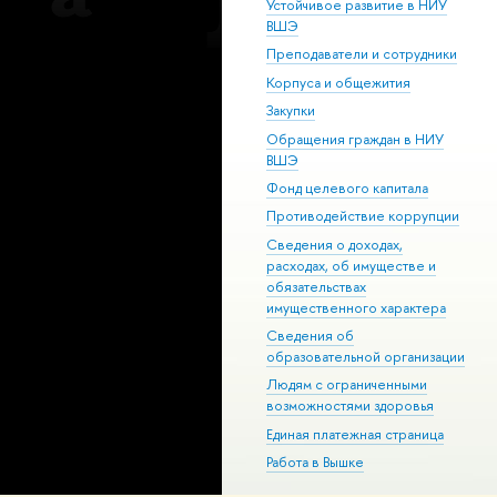
Устойчивое развитие в НИУ
ВШЭ
Преподаватели и сотрудники
Корпуса и общежития
Закупки
Обращения граждан в НИУ
ВШЭ
Фонд целевого капитала
Противодействие коррупции
Сведения о доходах,
расходах, об имуществе и
обязательствах
имущественного характера
Сведения об
образовательной организации
Людям с ограниченными
возможностями здоровья
Единая платежная страница
Работа в Вышке