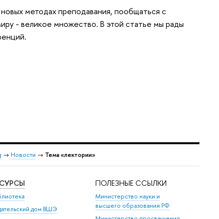
 новых методах преподавания, пообщаться с
ру - великое множество. В этой статье мы рады
ренций.
g
→
Новости
→
Тема «лектории»
ЕСУРСЫ
ПОЛЕЗНЫЕ ССЫЛКИ
блиотека
Министерство науки и
высшего образования РФ
дательский дом ВШЭ
Министерство просвещения