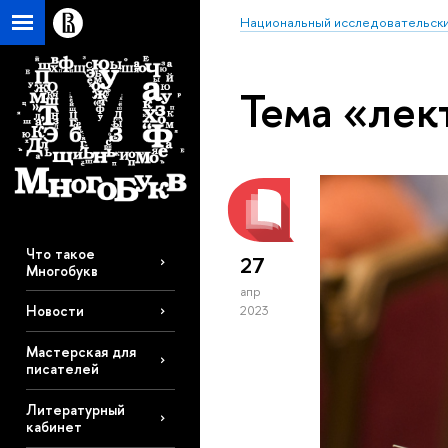
Национальный исследовательски
Тема «лек
Что такое
27
Многобукв
апр
Новости
2023
Мастерская для
писателей
Литературный
кабинет