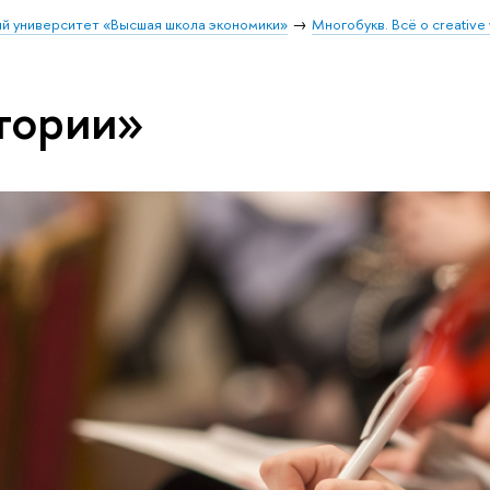
й университет «Высшая школа экономики»
Многобукв. Всё о creative 
тории»