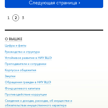
Следующая страница
1
2
3
О ВЫШКЕ
ОБ
Цифры и факты
Ли
Руководство и структура
Дов
Устойчивое развитие в НИУ ВШЭ
Ол
Преподаватели и сотрудники
При
Корпуса и общежития
Вы
Закупки
При
Обращения граждан в НИУ ВШЭ
Ас
Фонд целевого капитала
До
Противодействие коррупции
Цен
Сведения о доходах, расходах, об имуществе и
Би
обязательствах имущественного характера
Об