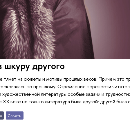
в шкуру другого
е тянет на сюжеты и мотивы прошлых веков. Причем это пр
тосковалась по прошлому. Стремление перенести читател
 художественной литературы особые задачи и трудности: 
е XX веке не только литература была другой: другой была 
е
Советы