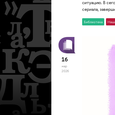
ситуацию. В сег
сериала, заверш
Библиотека
Наш
16
мар
2026