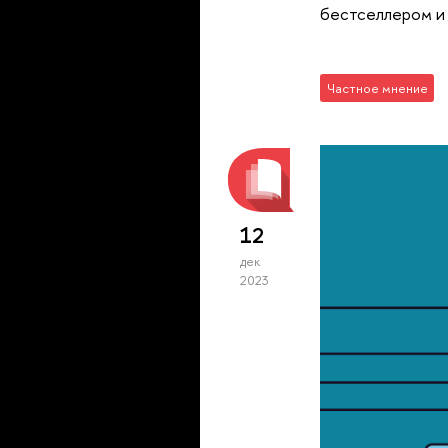
бестселлером и 
Частное мнение
12
дек
2023