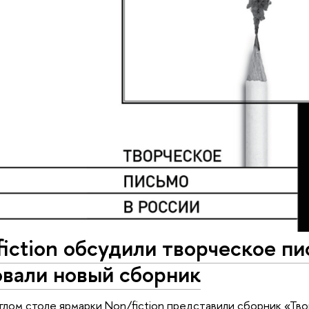
iction обсудили творческое пи
овали новый сборник
углом столе ярмарки Non/fiction представили сборник «Тв