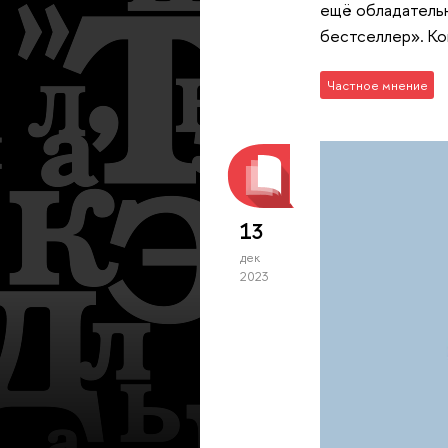
ещё обладательн
бестселлер». Ко
Частное мнение
13
дек
2023