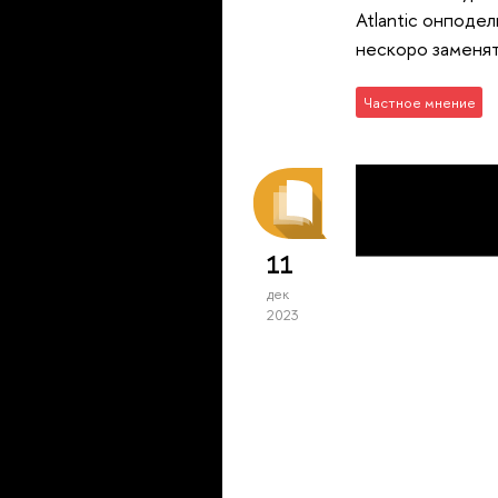
Atlantic онподе
нескоро заменят
Частное мнение
11
дек
2023