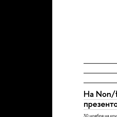
На Non/f
презент
30 ноября на кр