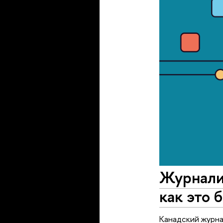
Журналис
как это 
Канадский журна