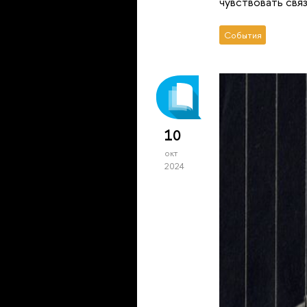
чувствовать свя
События
10
окт
2024