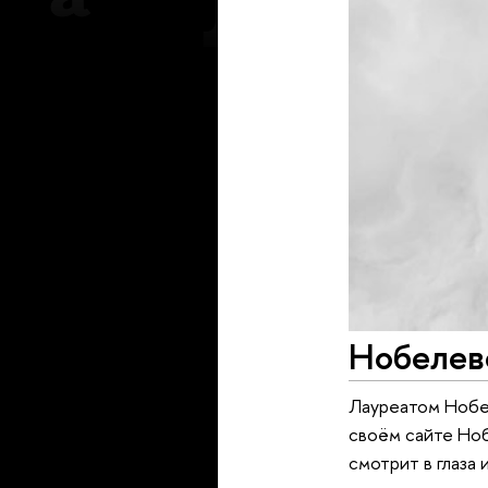
Нобелев
Лауреатом Нобел
своём сайте Ноб
смотрит в глаза