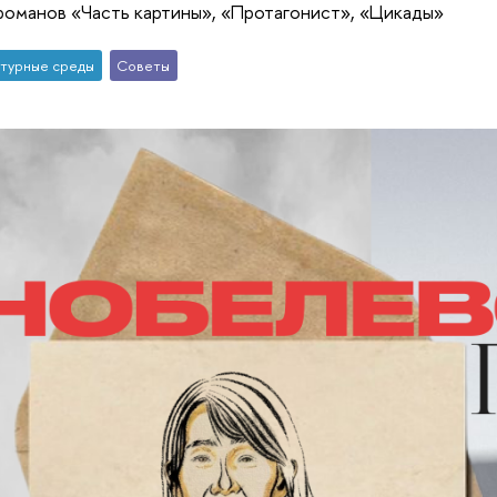
романов «Часть картины», «Протагонист», «Цикады»
турные среды
Советы