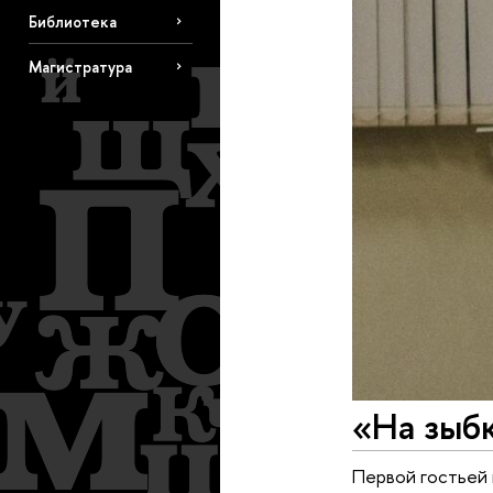
Библиотека
Магистратура
«На зыбк
Первой гостьей 