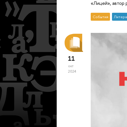
«Лицей», автор 
События
Литера
11
окт
2024